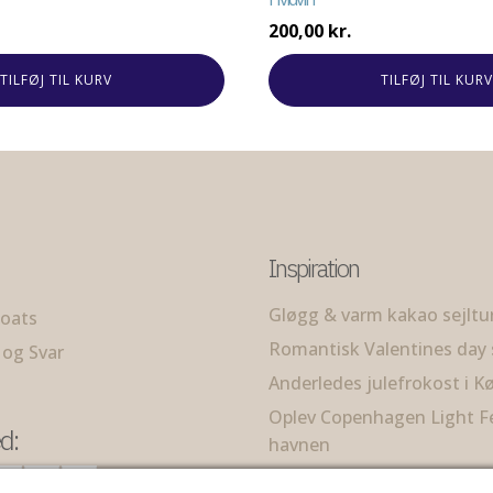
200,00
kr.
TILFØJ TIL KURV
TILFØJ TIL KURV
Inspiration
Gløgg & varm kakao sejltu
oats
Romantisk Valentines day s
 og Svar
Anderledes julefrokost i 
Oplev Copenhagen Light Fe
d:
havnen