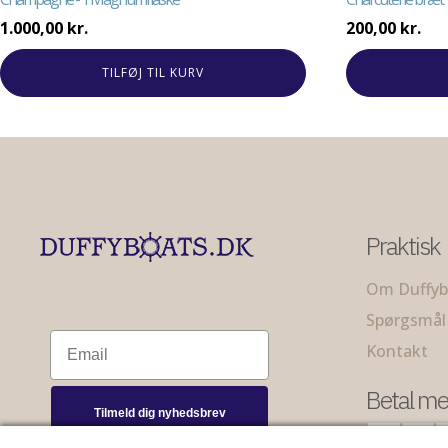
1.000,00
kr.
200,00
kr.
TILFØJ TIL KURV
Praktisk
Om Duffyb
Spørgsmål
Email
Kontakt
Betal me
Tilmeld dig nyhedsbrev