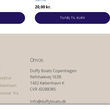
20,00
kr.
TILFØJ TIL KURV
Om os
r
Duffy Boats Copenhagen
Refshalevej 163B
ejltur
1432 København K
København
CVR 43288385
stival fra
Info@duffyboats.dk
+45 42363600