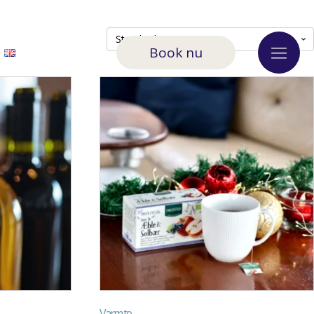
Book nu
0,00
kr.
Varm te