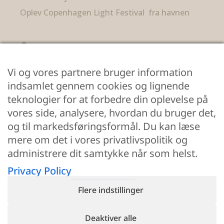
Oplev Copenhagen Light Festival fra havnen
Om os
Duffy Boats Copenhagen
Vi og vores partnere bruger information
Refshalevej 163B
indsamlet gennem cookies og lignende
1432 København K
teknologier for at forbedre din oplevelse på
CVR 43288385
vores side, analysere, hvordan du bruger det,
og til markedsføringsformål. Du kan læse
Info@duffyboats.dk
mere om det i vores privatlivspolitik og
+45 42363600
administrere dit samtykke når som helst.
Privacy Policy
Flere indstillinger
Deaktiver alle